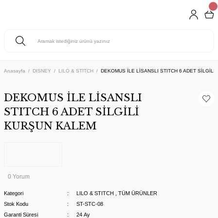
Anasayfa
DISNEY
LILO & STITCH
DEKOMUS İLE LİSANSLI STITCH 6 ADET SİLGİL
DEKOMUS İLE LİSANSLI
STITCH 6 ADET SİLGİLİ
KURŞUN KALEM
0 Yorum
Kategori
LILO & STITCH
,
TÜM ÜRÜNLER
Stok Kodu
ST-STC-08
Garanti Süresi
24 Ay