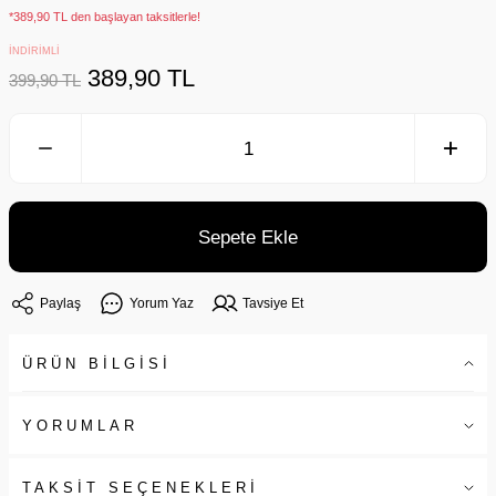
*389,90 TL den başlayan taksitlerle!
İNDİRİMLİ
389,90 TL
399,90 TL
Sepete Ekle
Paylaş
Yorum Yaz
Tavsiye Et
ÜRÜN BİLGİSİ
YORUMLAR
TAKSİT SEÇENEKLERİ