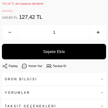
*127,42 TL den başlayan taksitlerle!
İNDİRİMLİ
127,42 TL
149,90 TL
Sepete Ekle
Paylaş
Yorum Yaz
Tavsiye Et
ÜRÜN BİLGİSİ
YORUMLAR
TAKSİT SEÇENEKLERİ