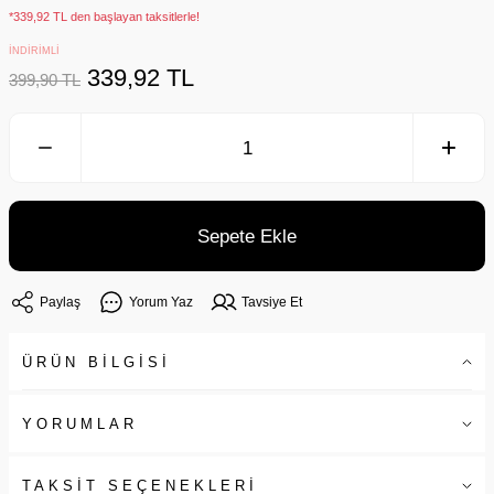
*339,92 TL den başlayan taksitlerle!
İNDİRİMLİ
339,92 TL
399,90 TL
Sepete Ekle
Paylaş
Yorum Yaz
Tavsiye Et
ÜRÜN BİLGİSİ
YORUMLAR
TAKSİT SEÇENEKLERİ