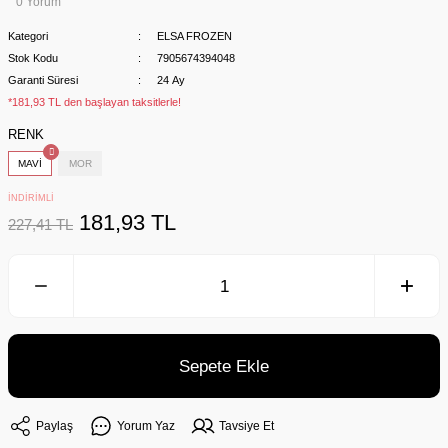
0 Yorum
Kategori
ELSA FROZEN
Stok Kodu
7905674394048
Garanti Süresi
24 Ay
*181,93 TL den başlayan taksitlerle!
RENK
MAVİ
MOR
İNDİRİMLİ
181,93 TL
227,41 TL
Sepete Ekle
Paylaş
Yorum Yaz
Tavsiye Et