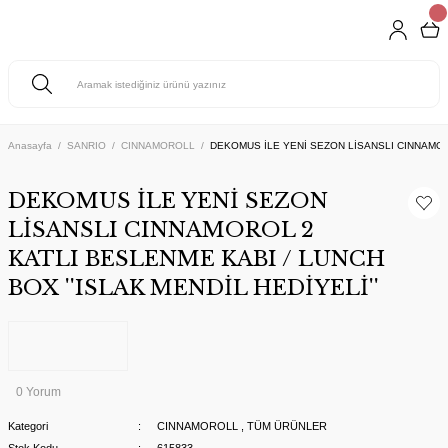
Anasayfa
SANRIO
CINNAMOROLL
DEKOMUS İLE YENİ SEZON LİSANSLI CINNAMORO
DEKOMUS İLE YENİ SEZON
LİSANSLI CINNAMOROL 2
KATLI BESLENME KABI / LUNCH
BOX ''ISLAK MENDİL HEDİYELİ''
0 Yorum
Kategori
CINNAMOROLL
,
TÜM ÜRÜNLER