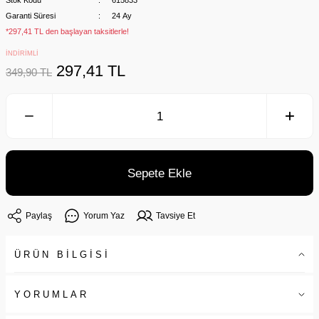
Stok Kodu
615833
Garanti Süresi
24 Ay
*297,41 TL den başlayan taksitlerle!
İNDİRİMLİ
297,41 TL
349,90 TL
Sepete Ekle
Paylaş
Yorum Yaz
Tavsiye Et
ÜRÜN BİLGİSİ
YORUMLAR