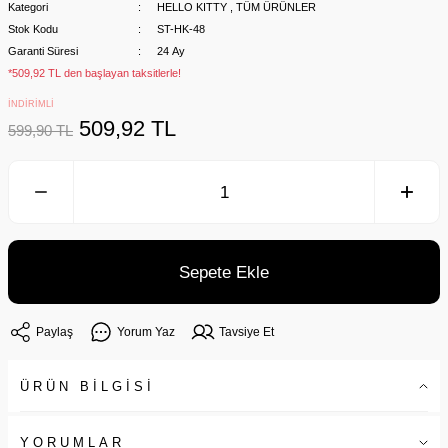
Kategori
HELLO KITTY
,
TÜM ÜRÜNLER
Stok Kodu
ST-HK-48
Garanti Süresi
24 Ay
*509,92 TL den başlayan taksitlerle!
İNDİRİMLİ
509,92 TL
599,90 TL
Sepete Ekle
Paylaş
Yorum Yaz
Tavsiye Et
ÜRÜN BİLGİSİ
YORUMLAR