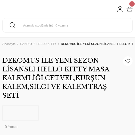
Anasayfa
SANRIO
HELLO KITTY
DEKOMUS İLE YENİ SEZON LİSANSLI HELLO KIT
DEKOMUS İLE YENİ SEZON
LİSANSLI HELLO KITTY MASA
KALEMLİĞİ,CETVEL,KURŞUN
KALEM,SİLGİ VE KALEMTRAŞ
SETİ
0 Yorum