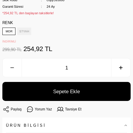
Stok Kodu
copy593000
Garanti Süresi
24 Ay
*254,92 TL den başlayan taksitlerle!
RENK
MOR
S?YAH
İNDİRİMLİ
254,92 TL
299,90 TL
Sepete Ekle
Paylaş
Yorum Yaz
Tavsiye Et
ÜRÜN BİLGİSİ