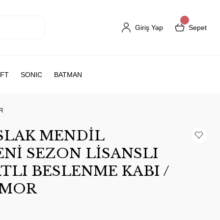
Giriş Yap
Sepet
FT
SONIC
BATMAN
OR
ISLAK MENDİL
YENİ SEZON LİSANSLI
TLI BESLENME KABI /
 MOR