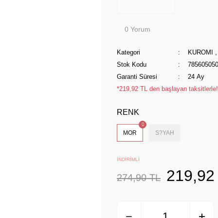
0 Yorum
Kategori
KUROMI
Stok Kodu
78560505
Garanti Süresi
24 Ay
*219,92 TL den başlayan taksitlerle!
RENK
MOR
S?YAH
İNDİRİMLİ
219,92
274,90 TL