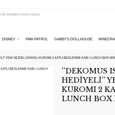
DISNEY
PAW PATROL
GABBY’S DOLLHOUSE
MINECRA
Lİ'' YENİ SEZON LİSANSLI KUROMI 2 KATLI BESLENME KABI / LUNCH BOX M
''DEKOMUS 
HEDİYELİ'' 
KUROMI 2 KA
LUNCH BOX