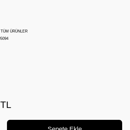
,
TÜM ÜRÜNLER
05094
 TL
Sepete Ekle