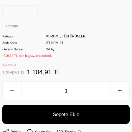
0 Yorum
Kategori
KUROMI
,
TÜM ÜRÜNLER
Stok Kodu
ST-KRM-24
Garanti Süresi
24 Ay
*219,14 TL den başlayan taksitlerle!
İNDİRİMLİ
1.104,91 TL
1.299,90 TL
Sepete Ekle
Paylaş
Yorum Yaz
Tavsiye Et