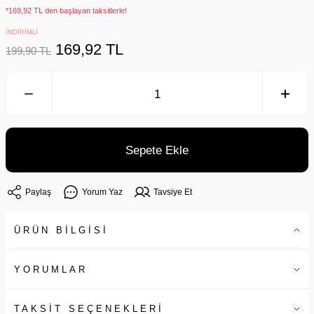
*169,92 TL den başlayan taksitlerle!
İNDİRİMLİ
169,92 TL
199,90 TL
Sepete Ekle
Paylaş
Yorum Yaz
Tavsiye Et
ÜRÜN BİLGİSİ
YORUMLAR
TAKSİT SEÇENEKLERİ