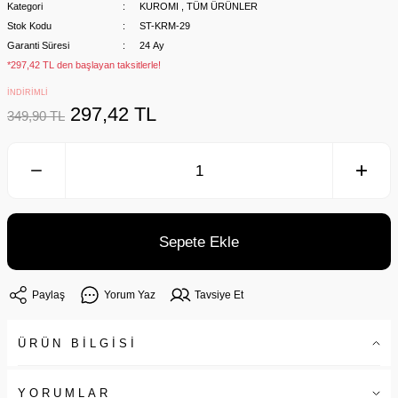
Kategori
KUROMI
,
TÜM ÜRÜNLER
Stok Kodu
ST-KRM-29
Garanti Süresi
24 Ay
*297,42 TL den başlayan taksitlerle!
İNDİRİMLİ
297,42 TL
349,90 TL
Sepete Ekle
Paylaş
Yorum Yaz
Tavsiye Et
ÜRÜN BİLGİSİ
YORUMLAR