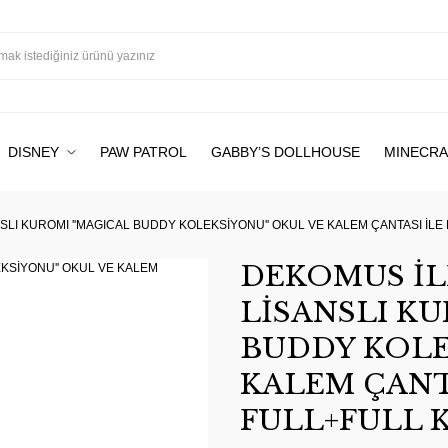
DISNEY
PAW PATROL
GABBY’S DOLLHOUSE
MINECRA
SLI KUROMI ''MAGICAL BUDDY KOLEKSİYONU'' OKUL VE KALEM ÇANTASI İLE
DEKOMUS İL
LİSANSLI KU
BUDDY KOLE
KALEM ÇANT
FULL+FULL K