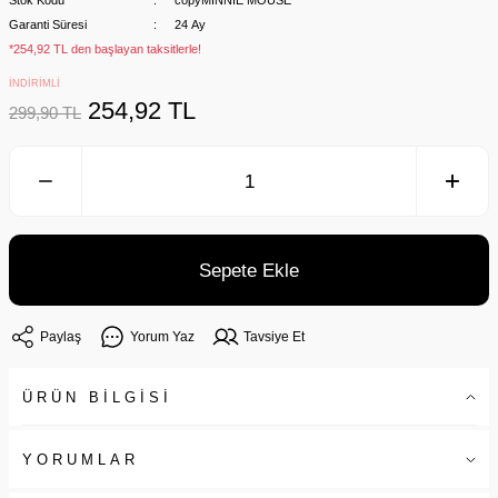
Stok Kodu
copyMINNIE MOUSE
Garanti Süresi
24 Ay
*254,92 TL den başlayan taksitlerle!
İNDİRİMLİ
254,92 TL
299,90 TL
Sepete Ekle
Paylaş
Yorum Yaz
Tavsiye Et
ÜRÜN BİLGİSİ
YORUMLAR