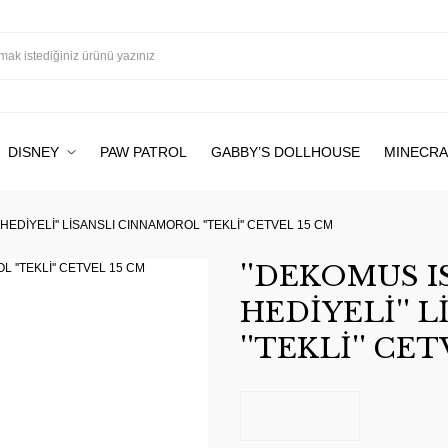
DISNEY
PAW PATROL
GABBY’S DOLLHOUSE
MINECRA
EDİYELİ'' LİSANSLI CINNAMOROL ''TEKLİ'' CETVEL 15 CM
''DEKOMUS 
HEDİYELİ'' 
''TEKLİ'' CE