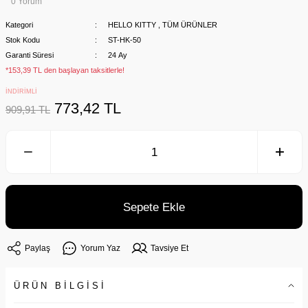
0 Yorum
Kategori
HELLO KITTY
,
TÜM ÜRÜNLER
Stok Kodu
ST-HK-50
Garanti Süresi
24 Ay
*153,39 TL den başlayan taksitlerle!
İNDİRİMLİ
773,42 TL
909,91 TL
Sepete Ekle
Paylaş
Yorum Yaz
Tavsiye Et
ÜRÜN BİLGİSİ