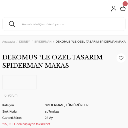
Anasayfa
DISNEY
SPIDERMAN
DEKOMUS ?LE ÖZEL TASARIM SPIDERMAN MAKAS
DEKOMUS ?LE ÖZEL TASARIM
SPIDERMAN MAKAS
0 Yorum
Kategori
SPIDERMAN
,
TÜM ÜRÜNLER
Stok Kodu
sp?makas
Garanti Süresi
24 Ay
*95,92 TL den başlayan taksitlerle!