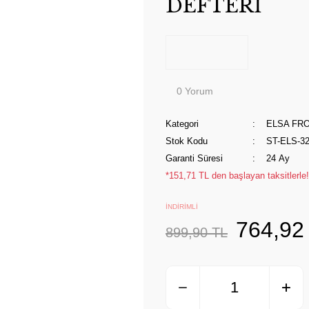
DEFTERİ
0 Yorum
Kategori
ELSA FR
Stok Kodu
ST-ELS-3
Garanti Süresi
24 Ay
*151,71 TL den başlayan taksitlerle!
İNDİRİMLİ
764,92
899,90 TL