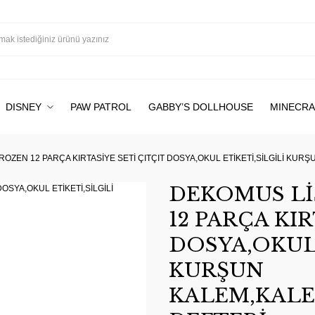
DISNEY
PAW PATROL
GABBY’S DOLLHOUSE
MINECRA
ROZEN 12 PARÇA KIRTASİYE SETİ ÇITÇIT DOSYA,OKUL ETİKETİ,SİLGİLİ KU
DEKOMUS Lİ
12 PARÇA KIR
DOSYA,OKUL 
KURŞUN
KALEM,KAL