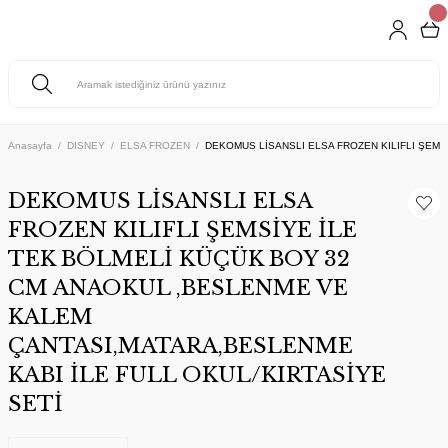
Anasayfa
DISNEY
ELSA FROZEN
DEKOMUS LİSANSLI ELSA FROZEN KILIFLI ŞEMS
DEKOMUS LİSANSLI ELSA
FROZEN KILIFLI ŞEMSİYE İLE
TEK BÖLMELİ KÜÇÜK BOY 32
CM ANAOKUL ,BESLENME VE
KALEM
ÇANTASI,MATARA,BESLENME
KABI İLE FULL OKUL/KIRTASİYE
SETİ