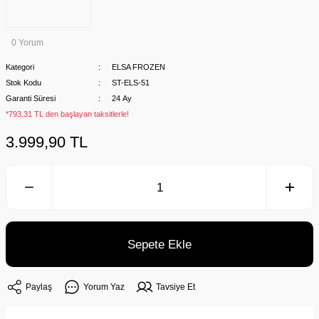
0 Yorum
Kategori
ELSA FROZEN
Stok Kodu
ST-ELS-51
Garanti Süresi
24 Ay
*793,31 TL den başlayan taksitlerle!
3.999,90 TL
Sepete Ekle
Paylaş
Yorum Yaz
Tavsiye Et