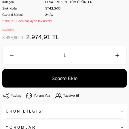
Kategori
ELSA FROZEN
,
TÜM ÜRÜNLER
Stok Kodu
ST-ELS-33
Garanti Süresi
24 Ay
*590,02 TL den başlayan taksitlerle!
İNDİRİMLİ
2.974,91 TL
3.499,90 TL
Sepete Ekle
Paylaş
Yorum Yaz
Tavsiye Et
ÜRÜN BİLGİSİ
YORUMLAR