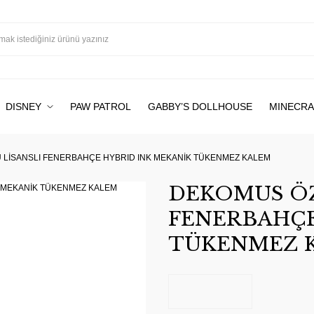
DISNEY
PAW PATROL
GABBY’S DOLLHOUSE
MINECRA
 LİSANSLI FENERBAHÇE HYBRID INK MEKANİK TÜKENMEZ KALEM
DEKOMUS ÖZ
FENERBAHÇE
TÜKENMEZ 