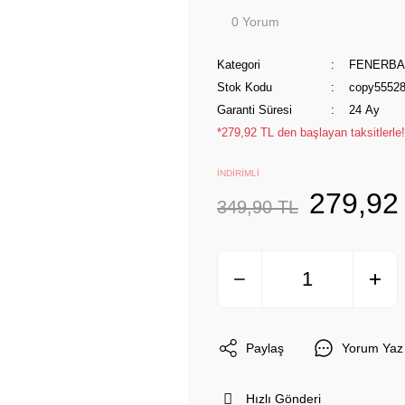
0 Yorum
Kategori
FENERB
Stok Kodu
copy5552
Garanti Süresi
24 Ay
*279,92 TL den başlayan taksitlerle!
İNDİRİMLİ
279,92
349,90 TL
Paylaş
Yorum Yaz
Hızlı Gönderi