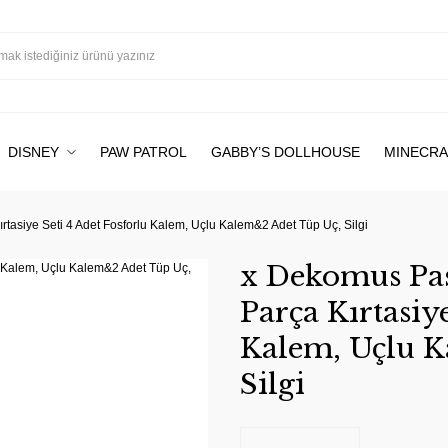
DISNEY
PAW PATROL
GABBY’S DOLLHOUSE
MINECRA
rtasiye Seti 4 Adet Fosforlu Kalem, Uçlu Kalem&2 Adet Tüp Uç, Silgi
x Dekomus Pas
Parça Kırtasiy
Kalem, Uçlu K
Silgi