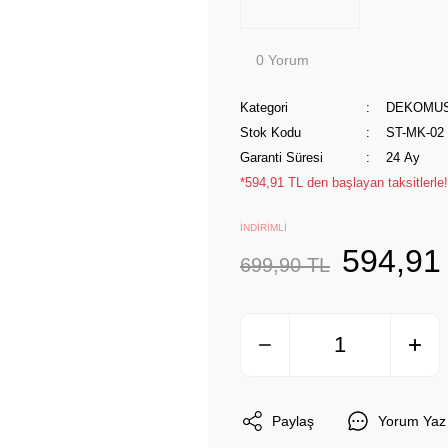
0 Yorum
Kategori
DEKOMU
Stok Kodu
ST-MK-02
Garanti Süresi
24 Ay
*594,91 TL den başlayan taksitlerle!
İNDİRİMLİ
594,91
699,90 TL
Paylaş
Yorum Yaz