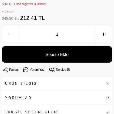
*212,41 TL den başlayan taksitlerle!
İNDİRİMLİ
212,41 TL
249,90 TL
Sepete Ekle
Paylaş
Yorum Yaz
Tavsiye Et
ÜRÜN BİLGİSİ
YORUMLAR
TAKSİT SEÇENEKLERİ