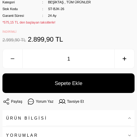
Kategori
BEŞİKTAŞ
,
TÜM ÜRÜNLER
Stok Kodu
ST-BJK-26
Garanti Süresi
24 Ay
*575,15 TL den başlayan taksitlerle!
İNDİRİMLİ
2.899,90 TL
2.999,90 TL
Sepete Ekle
Paylaş
Yorum Yaz
Tavsiye Et
ÜRÜN BİLGİSİ
YORUMLAR