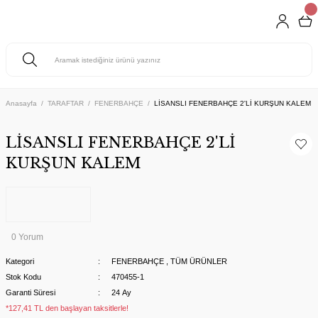
Anasayfa
TARAFTAR
FENERBAHÇE
LİSANSLI FENERBAHÇE 2'Lİ KURŞUN KALEM
LİSANSLI FENERBAHÇE 2'Lİ
KURŞUN KALEM
0 Yorum
Kategori
FENERBAHÇE
,
TÜM ÜRÜNLER
Stok Kodu
470455-1
Garanti Süresi
24 Ay
*127,41 TL den başlayan taksitlerle!