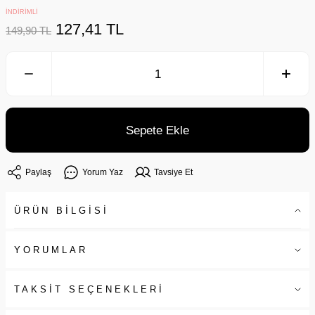
İNDİRİMLİ
127,41 TL
149,90 TL
Sepete Ekle
Paylaş
Yorum Yaz
Tavsiye Et
ÜRÜN BİLGİSİ
YORUMLAR
TAKSİT SEÇENEKLERİ