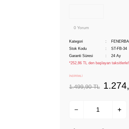
0 Yorum
Kategori
FENERB
Stok Kodu
ST-FB-34
Garanti Süresi
24 Ay
*252,86 TL den başlayan taksitlerle!
İNDİRİMLİ
1.274
1.499,90 TL