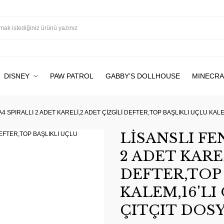
DISNEY
PAW PATROL
GABBY’S DOLLHOUSE
MINECRA
 SPIRALLI 2 ADET KARELİ,2 ADET ÇİZGİLİ DEFTER,TOP BAŞLIKLI UÇLU KALEM
LİSANSLI FE
2 ADET KARE
DEFTER,TOP
KALEM,16'LI
ÇITÇIT DOSY