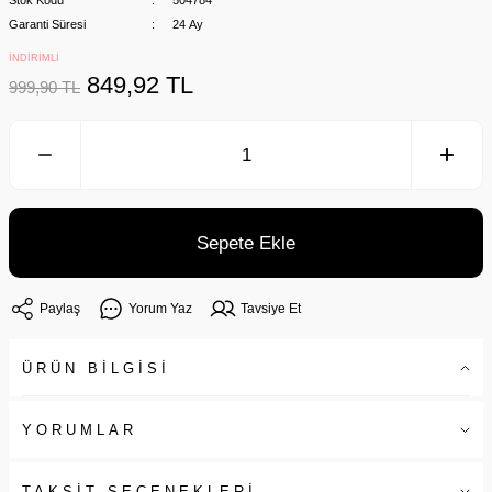
Stok Kodu
504784
Garanti Süresi
24 Ay
İNDİRİMLİ
849,92 TL
999,90 TL
Sepete Ekle
Paylaş
Yorum Yaz
Tavsiye Et
ÜRÜN BİLGİSİ
YORUMLAR
TAKSİT SEÇENEKLERİ