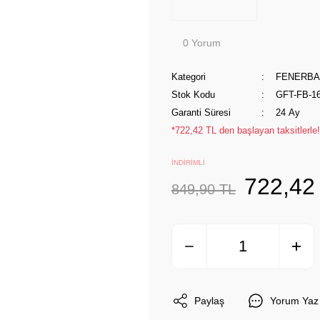
0 Yorum
Kategori
FENERB
Stok Kodu
GFT-FB-1
Garanti Süresi
24 Ay
*722,42 TL den başlayan taksitlerle!
İNDİRİMLİ
722,42
849,90 TL
Paylaş
Yorum Yaz