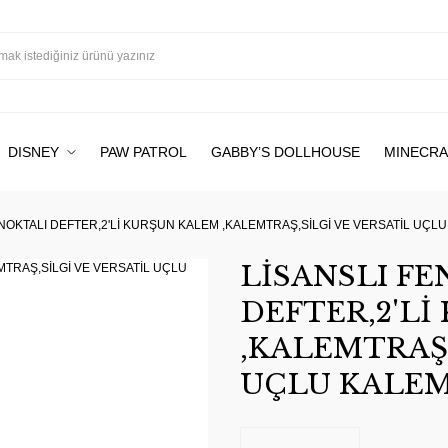
DISNEY
PAW PATROL
GABBY’S DOLLHOUSE
MINECRA
OKTALI DEFTER,2'Lİ KURŞUN KALEM ,KALEMTRAŞ,SİLGİ VE VERSATİL UÇLU
LİSANSLI F
DEFTER,2'L
,KALEMTRAŞ,
UÇLU KALEM