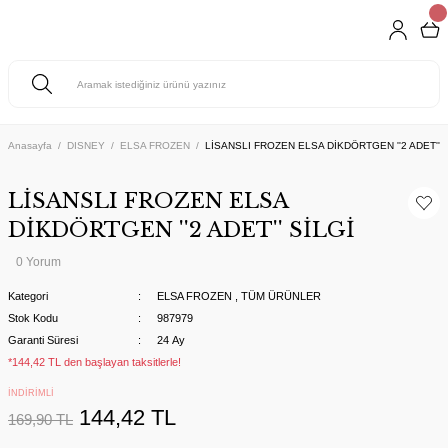
Anasayfa
DISNEY
ELSA FROZEN
LİSANSLI FROZEN ELSA DİKDÖRTGEN ''2 ADET'' S
LİSANSLI FROZEN ELSA
DİKDÖRTGEN ''2 ADET'' SİLGİ
0 Yorum
Kategori
ELSA FROZEN
,
TÜM ÜRÜNLER
Stok Kodu
987979
Garanti Süresi
24 Ay
*144,42 TL den başlayan taksitlerle!
İNDİRİMLİ
144,42 TL
169,90 TL