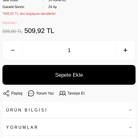
Stok Kodu
ST-KRM-01
Garanti Süresi
24 Ay
*509,92 TL den başlayan taksitlerle!
İNDİRİMLİ
509,92 TL
599,90 TL
Sepete Ekle
Paylaş
Yorum Yaz
Tavsiye Et
ÜRÜN BİLGİSİ
YORUMLAR