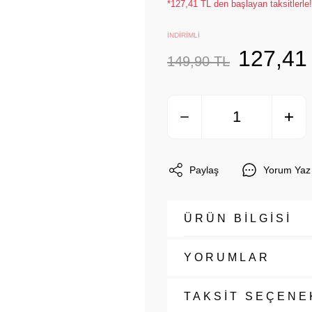
*127,41 TL den başlayan taksitlerle!
İNDİRİMLİ
127,41
149,90 TL
Paylaş
Yorum Yaz
ÜRÜN BİLGİSİ
YORUMLAR
TAKSİT SEÇENE