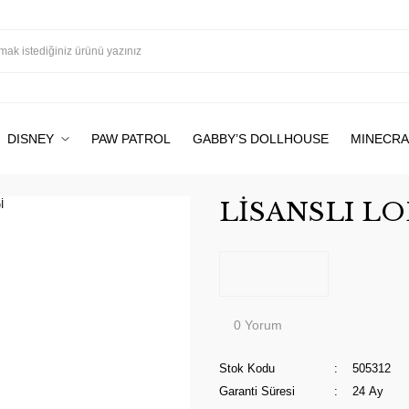
DISNEY
PAW PATROL
GABBY’S DOLLHOUSE
MINECRA
LİSANSLI LO
0 Yorum
Stok Kodu
505312
Garanti Süresi
24 Ay