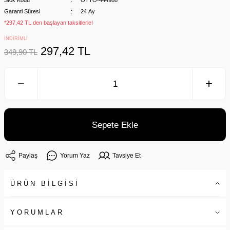
Stok Kodu
OTTO-444988
Garanti Süresi
24 Ay
*297,42 TL den başlayan taksitlerle!
İNDİRİMLİ
297,42 TL
349,90 TL
Sepete Ekle
Paylaş
Yorum Yaz
Tavsiye Et
ÜRÜN BİLGİSİ
YORUMLAR