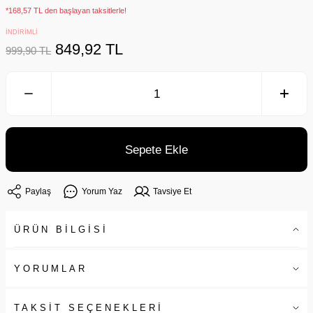
*168,57 TL den başlayan taksitlerle!
İNDİRİMLİ
849,92 TL
999,90 TL
Sepete Ekle
Paylaş
Yorum Yaz
Tavsiye Et
ÜRÜN BİLGİSİ
YORUMLAR
TAKSİT SEÇENEKLERİ