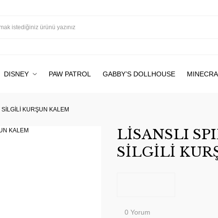
DISNEY
PAW PATROL
GABBY’S DOLLHOUSE
MINECRA
 SİLGİLİ KURŞUN KALEM
LİSANSLI SP
SİLGİLİ KU
0 Yorum