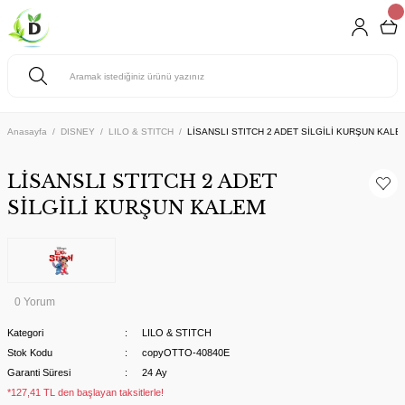
Anasayfa
DISNEY
LILO & STITCH
LİSANSLI STITCH 2 ADET SİLGİLİ KURŞUN KALE
LİSANSLI STITCH 2 ADET
SİLGİLİ KURŞUN KALEM
0 Yorum
Kategori
LILO & STITCH
Stok Kodu
copyOTTO-40840E
Garanti Süresi
24 Ay
*127,41 TL den başlayan taksitlerle!