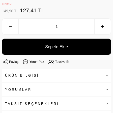
İNDİRİMLİ
127,41 TL
149,90 TL
Sepete Ekle
Paylaş
Yorum Yaz
Tavsiye Et
ÜRÜN BİLGİSİ
YORUMLAR
TAKSİT SEÇENEKLERİ