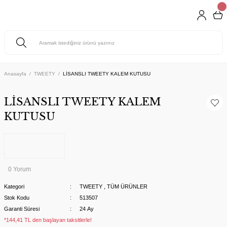
Anasayfa
TWEETY
LİSANSLI TWEETY KALEM KUTUSU
LİSANSLI TWEETY KALEM
KUTUSU
0 Yorum
Kategori
TWEETY
,
TÜM ÜRÜNLER
Stok Kodu
513507
Garanti Süresi
24 Ay
*144,41 TL den başlayan taksitlerle!