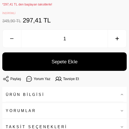
*297,41 TL den başlayan taksitlerle!
İNDİRİMLİ
297,41 TL
349,90 TL
Sepete Ekle
Paylaş
Yorum Yaz
Tavsiye Et
ÜRÜN BİLGİSİ
YORUMLAR
TAKSİT SEÇENEKLERİ