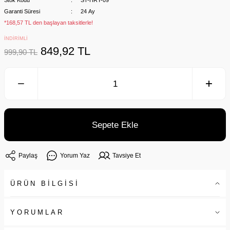
Stok Kodu
ST-HRY-09
Garanti Süresi
24 Ay
*168,57 TL den başlayan taksitlerle!
İNDİRİMLİ
849,92 TL
999,90 TL
Sepete Ekle
Paylaş
Yorum Yaz
Tavsiye Et
ÜRÜN BİLGİSİ
YORUMLAR