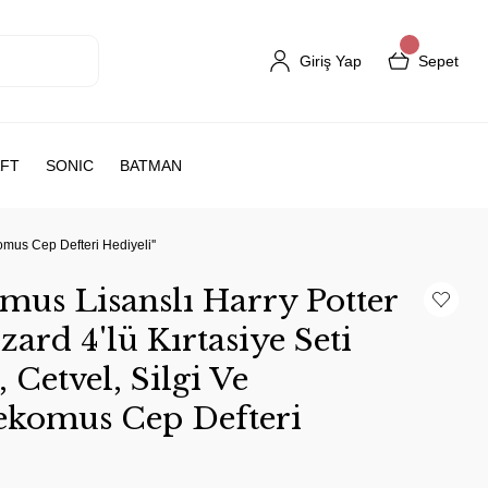
Giriş Yap
Sepet
FT
SONIC
BATMAN
omus Cep Defteri Hediyeli''
us Lisanslı Harry Potter
ard 4'lü Kırtasiye Seti
Cetvel, Silgi Ve
Dekomus Cep Defteri