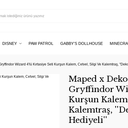
DISNEY
PAW PATROL
GABBY’S DOLLHOUSE
MINECRA
yffindor Wizard 4'lü Kırtasiye Seti Kurşun Kalem, Cetvel, Silgi Ve Kalemtraş, ''Dek
Maped x Dekom
Gryffindor Wiz
Kurşun Kalem, 
Kalemtraş, ''
Hediyeli''