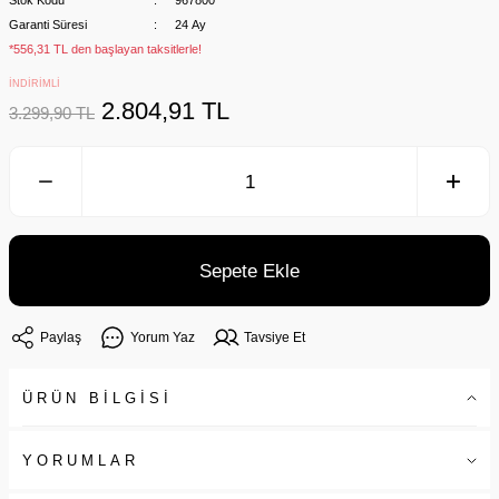
Stok Kodu
967800
Garanti Süresi
24 Ay
*556,31 TL den başlayan taksitlerle!
İNDİRİMLİ
2.804,91 TL
3.299,90 TL
Sepete Ekle
Paylaş
Yorum Yaz
Tavsiye Et
ÜRÜN BİLGİSİ
YORUMLAR