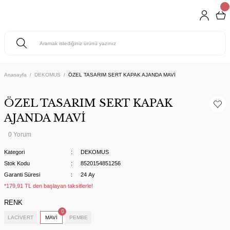
Anasayfa
DEKOMUS
ÖZEL TASARIM SERT KAPAK AJANDA MAVİ
ÖZEL TASARIM SERT KAPAK
AJANDA MAVİ
0 Yorum
Kategori
DEKOMUS
Stok Kodu
8520154851256
Garanti Süresi
24 Ay
*179,91 TL den başlayan taksitlerle!
RENK
LACİVERT
MAVİ
PEMBE