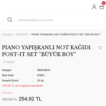
Anasayfa
DEKOMUS
PIANO YAPIŞKANLI NOT KAĞIDI POST-IT SET ''BÜYÜK BOY''
PIANO YAPIŞKANLI NOT KAĞIDI
POST-IT SET ''BÜYÜK BOY''
0 Yorum
Kategori
DEKOMUS
Stok Kodu
87853
Garanti Süresi
24 Ay
*254,92 TL den başlayan taksitlerle!
İNDİRİMLİ
254,92 TL
299,90 TL