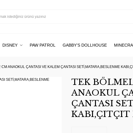
DISNEY
PAW PATROL
GABBY’S DOLLHOUSE
MINECRA
 CM ANAOKUL ÇANTASI VE KALEM ÇANTASI SETİ,MATARA,BESLENME KABI,ÇI
TEK BÖLMEL
ANAOKUL ÇA
ÇANTASI SE
KABI,ÇITÇIT