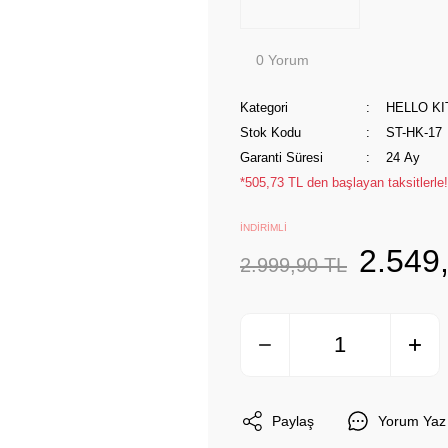
0 Yorum
Kategori
HELLO KI
Stok Kodu
ST-HK-17
Garanti Süresi
24 Ay
*505,73 TL den başlayan taksitlerle!
İNDİRİMLİ
2.549
2.999,90 TL
Paylaş
Yorum Yaz