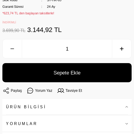
Stok Kodu
ST-HK-65
Garanti Süresi
24 Ay
*623,74 TL den başlayan taksitlerle!
İNDİRİMLİ
3.144,92 TL
3.699,90 TL
Sepete Ekle
Paylaş
Yorum Yaz
Tavsiye Et
ÜRÜN BİLGİSİ
YORUMLAR