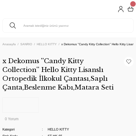
Anasayfa
SANRIO
HELLO KITTY
x Dekomus ''Candy Kitty Collection'' Hello Kitty Lisa
x Dekomus ''Candy Kitty
Collection'' Hello Kitty Lisanslı
Ortopedik İlkokul Çantası,Saplı
Çanta,Beslenme Kabı,Matara Seti
0 Yorum
Kategori
HELLO KITTY