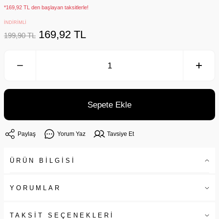
*169,92 TL den başlayan taksitlerle!
İNDİRİMLİ
169,92 TL
199,90 TL
Sepete Ekle
Paylaş
Yorum Yaz
Tavsiye Et
ÜRÜN BİLGİSİ
YORUMLAR
TAKSİT SEÇENEKLERİ