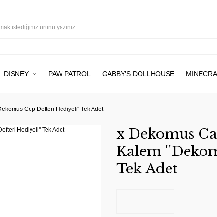
DISNEY
PAW PATROL
GABBY’S DOLLHOUSE
MINECRA
komus Cep Defteri Hediyeli'' Tek Adet
x Dekomus Ca
Kalem ''Dekom
Tek Adet