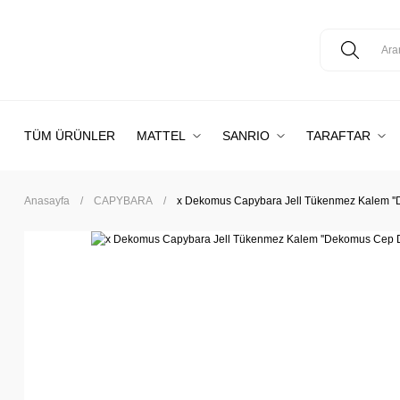
TÜM ÜRÜNLER
MATTEL
SANRIO
TARAFTAR
Anasayfa
CAPYBARA
x Dekomus Capybara Jell Tükenmez Kalem ''De