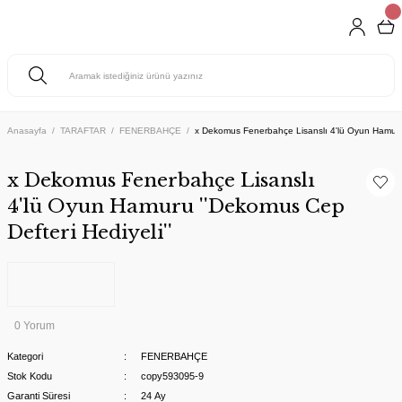
Anasayfa
TARAFTAR
FENERBAHÇE
x Dekomus Fenerbahçe Lisanslı 4'lü Oyun Hamuru 
x Dekomus Fenerbahçe Lisanslı
4'lü Oyun Hamuru ''Dekomus Cep
Defteri Hediyeli''
0 Yorum
Kategori
FENERBAHÇE
Stok Kodu
copy593095-9
Garanti Süresi
24 Ay