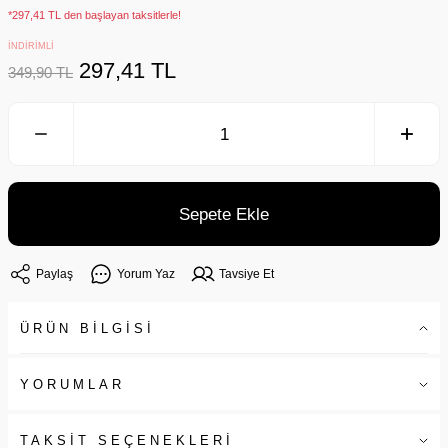
*297,41 TL den başlayan taksitlerle!
İNDİRİMLİ
297,41 TL
349,90 TL
Sepete Ekle
Paylaş
Yorum Yaz
Tavsiye Et
ÜRÜN BİLGİSİ
YORUMLAR
TAKSİT SEÇENEKLERİ