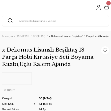
Anasayfa
TARAFTAR
BEŞİKTAŞ
x Dekomus Lisanslı Beşiktaş 18 Parça Hobi Kırtasiye
x Dekomus Lisanslı Beşiktaş 18
Parça Hobi Kırtasiye Seti Boyama
Kitabı,Uçlu Kalem,Ajanda
0 Yorum
Kategori
BEŞİKTAŞ
Stok Kodu
ST-BJK-86
Garanti Süresi
24 Ay