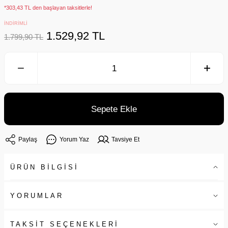
*303,43 TL den başlayan taksitlerle!
İNDİRİMLİ
1.529,92 TL
1.799,90 TL
Sepete Ekle
Paylaş
Yorum Yaz
Tavsiye Et
ÜRÜN BİLGİSİ
YORUMLAR
TAKSİT SEÇENEKLERİ