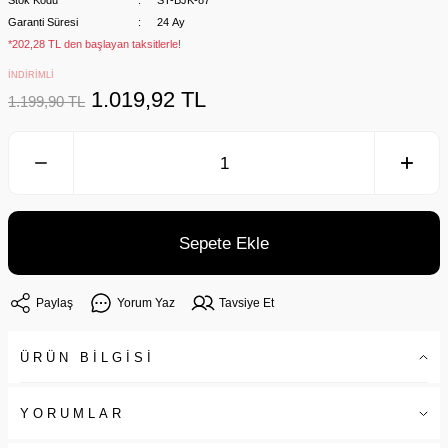
Stok Kodu
ST-BJK-87
Garanti Süresi
24 Ay
*202,28 TL den başlayan taksitlerle!
İNDİRİMLİ
1.019,92 TL
1.199,90 TL
Sepete Ekle
Paylaş
Yorum Yaz
Tavsiye Et
ÜRÜN BİLGİSİ
YORUMLAR