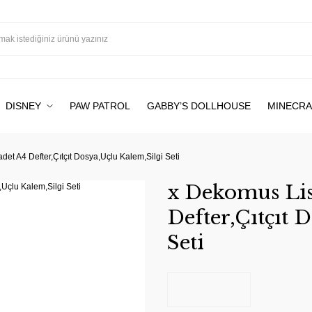
DISNEY
PAW PATROL
GABBY’S DOLLHOUSE
MINECRA
det A4 Defter,Çıtçıt Dosya,Uçlu Kalem,Silgi Seti
x Dekomus Lisa
Defter,Çıtçıt 
Seti