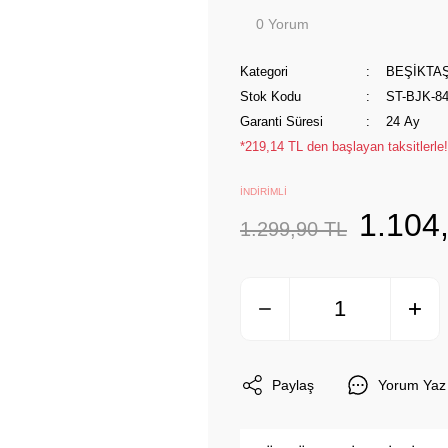
0 Yorum
Kategori
BEŞİKTA
Stok Kodu
ST-BJK-8
Garanti Süresi
24 Ay
*219,14 TL den başlayan taksitlerle!
İNDİRİMLİ
1.104
1.299,90 TL
Paylaş
Yorum Yaz