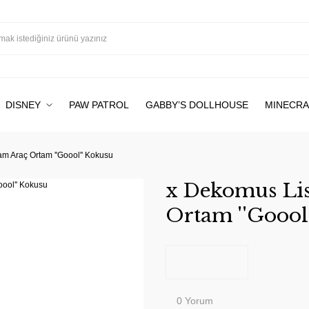
DISNEY
PAW PATROL
GABBY’S DOLLHOUSE
MINECRA
m Araç Ortam ''Goool'' Kokusu
x Dekomus Lis
Ortam ''Goool
0 Yorum